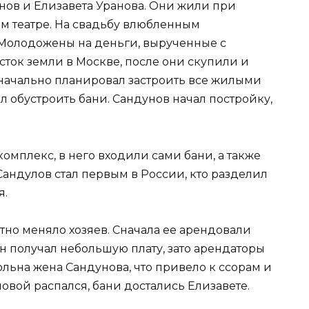
нов и Елизавета Уранова. Они жили при
ом театре. На свадьбу влюбленным
Молодожены на деньги, вырученные с
сток земли в Москве, после они скупили и
начально планировал застроить все жилыми
 обустроить бани. Сандунов начал постройку,
мплекс, в него входили сами бани, а также
андулов стал первым в России, кто разделил
я.
тно меняло хозяев. Сначала ее арендовали
 получал небольшую плату, зато арендаторы
ольна жена Сандунова, что привело к ссорам и
овой распался, бани достались Елизавете.