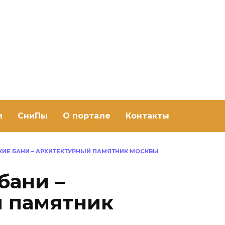
ить баню Ру
баню своими руками
и
СниПы
О портале
Контакты
ИЕ БАНИ – АРХИТЕКТУРНЫЙ ПАМЯТНИК МОСКВЫ
бани –
й памятник