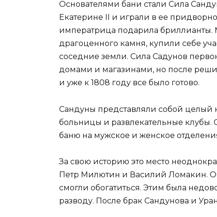
Основателями бани стали Сила Санду
Екатерине II и играли в ее придворн
императрица подарила бриллианты. 
драгоценного камня, купили себе уча
соседние земли. Сила Садунов перво
домами и магазинами, но после решил
и уже к 1808 году все было готово.
Сандуны представляли собой целый ко
больницы и развлекательные клубы. С
баню на мужское и женское отделени
За свою историю это место неоднокра
Петр Милютин и Василий Ломакин. Он
смогли обогатиться. Этим была недов
разводу. После брак Сандунова и Уран