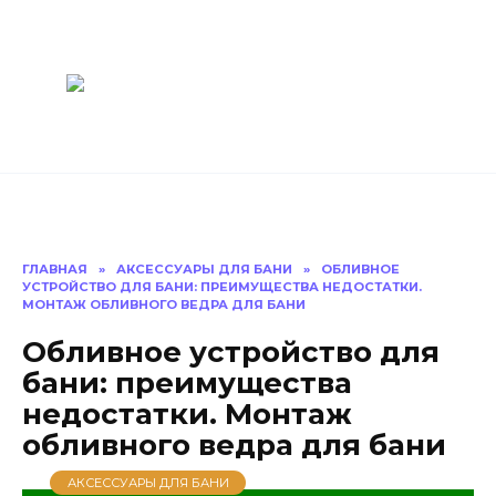
Перейти
Построить
к
содержанию
баню Ру
Как построить
баню своими
руками
ГЛАВНАЯ
»
АКСЕССУАРЫ ДЛЯ БАНИ
»
ОБЛИВНОЕ
УСТРОЙСТВО ДЛЯ БАНИ: ПРЕИМУЩЕСТВА НЕДОСТАТКИ.
МОНТАЖ ОБЛИВНОГО ВЕДРА ДЛЯ БАНИ
Обливное устройство для
бани: преимущества
недостатки. Монтаж
обливного ведра для бани
АКСЕССУАРЫ ДЛЯ БАНИ