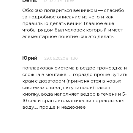
Denis
13.03.2019 в 11:55
Обожаю попариться веничком — спасибо
за подробное описание из чего и как
правильно делать веник. Главное еще
чтобы рядом был человек который имеет
элементарное понятие как это делать.
Юрий
29.06.2020 в 11:30
поплавковая система в ведре громоздка и
сложна в монтаже….. гораздо проще купить
кран с дозатором (применяются в новых
системах слива для унитазов) нажал
кнопку, вода наполняет ведро в течении 5-
10 сек и кран автоматически перекрывает
воду…. проще и надежнее