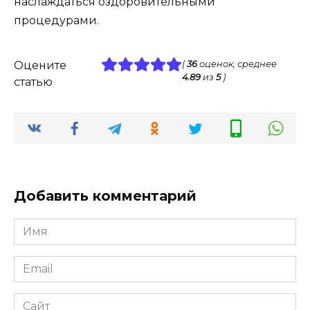
наслаждаться оздоровительными
процедурами.
Оцените
(
36
оценок, среднее
4.89
из
5
)
статью
Добавить комментарий
Имя
*
Email
*
Сайт