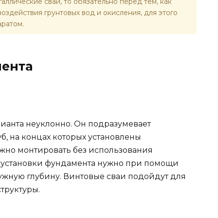
аллические сваи, то обязательно перед тем, как
воздействия грунтовых вод и окисления, для этого
аратом.
мента
рианта неуклонно. Он подразумевает
б, на концах которых установлены
ожно монтировать без использования
 установки фундамента нужно при помощи
нужную глубину. Винтовые сваи подойдут для
труктуры.