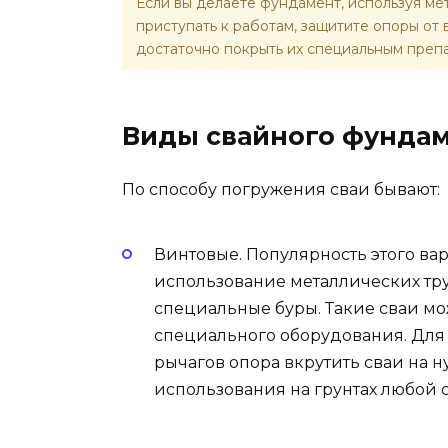
Если вы делаете фундамент, используя мет
приступать к работам, защитите опоры от 
достаточно покрыть их специальным преп
Виды свайного фунда
По способу погружения сваи бывают:
Винтовые. Популярность этого ва
использование металлических тру
специальные буры. Такие сваи м
специального оборудования. Для
рычагов опора вкрутить сваи на 
использования на грунтах любой с