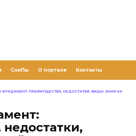
ить баню Ру
баню своими руками
и
СниПы
О портале
Контакты
 ФУНДАМЕНТ: ПРЕИМУЩЕСТВА, НЕДОСТАТКИ, ВИДЫ. БАНЯ НА
амент:
 недостатки,