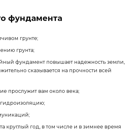
го фундамента
йчивом грунте;
чению грунта;
вайный фундамент повышает надежность земли,
ложительно сказывается на прочности всей
ие прослужит вам около века;
ь гидроизоляцию;
ммуникаций;
а круглый год, в том числе и в зимнее время