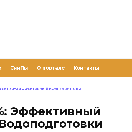
ить баню Ру
баню своими руками
и
СниПы
О портале
Контакты
УРАТ 30%: ЭФФЕКТИВНЫЙ КОАГУЛЯНТ ДЛЯ
%: Эффективный
 Водоподготовки