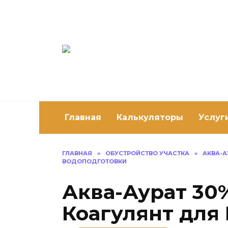
Перейти
к
содержанию
Постро
Как построить 
Главная
Калькуляторы
Услуг
ГЛАВНАЯ
»
ОБУСТРОЙСТВО УЧАСТКА
»
АКВА-А
ВОДОПОДГОТОВКИ
Аква-Аурат 30
Коагулянт для