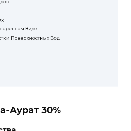
адов
ях
творенном Виде
тки Поверхностных Вод
а-Аурат 30%
ства