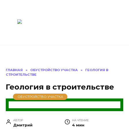
Перейти
Построить
к
содержанию
баню Ру
Как построить
баню своими
руками
ГЛАВНАЯ
»
ОБУСТРОЙСТВО УЧАСТКА
»
ГЕОЛОГИЯ В
СТРОИТЕЛЬСТВЕ
Геология в строительстве
ОБУСТРОЙСТВО УЧАСТКА
АВТОР
НА ЧТЕНИЕ
Дмитрий
4 мин