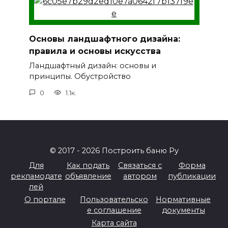
Основы ландшафтного дизайна:
правила и основы искусства
Ландшафтный дизайн: основы и
принципы. Обустройство
0
1.1к.
© 2017 - 2026 Построить баню Ру
Для
Как подать
Связаться с
Форма
рекламодате
объявление
автором
публикации
лей
О портале
Пользовательско
Нормативные
е соглашение
документы
Карта сайта