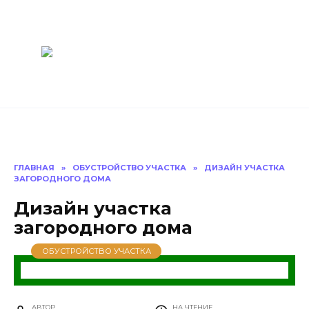
Перейти
Построить
к
содержанию
баню Ру
Как построить
баню своими
руками
ГЛАВНАЯ
»
ОБУСТРОЙСТВО УЧАСТКА
»
ДИЗАЙН УЧАСТКА
ЗАГОРОДНОГО ДОМА
Дизайн участка
загородного дома
ОБУСТРОЙСТВО УЧАСТКА
АВТОР
НА ЧТЕНИЕ