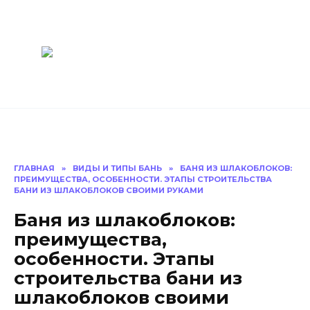
Перейти
Построить
к
содержанию
баню Ру
Как построить
баню своими
руками
ГЛАВНАЯ
»
ВИДЫ И ТИПЫ БАНЬ
»
БАНЯ ИЗ ШЛАКОБЛОКОВ:
ПРЕИМУЩЕСТВА, ОСОБЕННОСТИ. ЭТАПЫ СТРОИТЕЛЬСТВА
БАНИ ИЗ ШЛАКОБЛОКОВ СВОИМИ РУКАМИ
Баня из шлакоблоков:
преимущества,
особенности. Этапы
строительства бани из
шлакоблоков своими