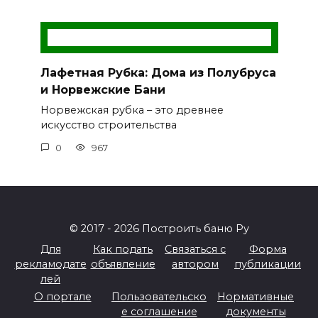
Лафетная Рубка: Дома из Полубруса
и Норвежские Бани
Норвежская рубка – это древнее
искусство строительства
0
967
© 2017 - 2026 Построить баню Ру
Для
Как подать
Связаться с
Форма
рекламодате
объявление
автором
публикации
лей
О портале
Пользовательско
Нормативные
е соглашение
документы