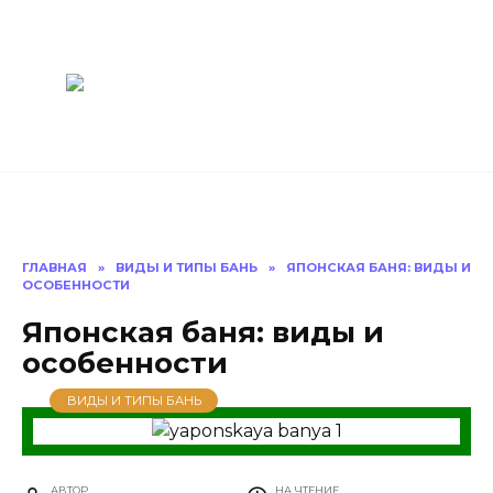
Перейти
Построить
к
содержанию
баню Ру
Как построить
баню своими
руками
ГЛАВНАЯ
»
ВИДЫ И ТИПЫ БАНЬ
»
ЯПОНСКАЯ БАНЯ: ВИДЫ И
ОСОБЕННОСТИ
Японская баня: виды и
особенности
ВИДЫ И ТИПЫ БАНЬ
АВТОР
НА ЧТЕНИЕ