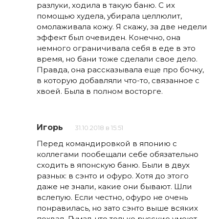
разлуки, ходила в такую баню. С их
помощью худела, убирала целлюлит,
омолаживала кожу. Я скажу, за две недели
эффект был очевиден. Конечно, она
немного ограничивала себя в еде в это
время, но бани тоже сделали свое дело.
Правда, она рассказывала еще про бочку,
в которую добавляли что-то, связанное с
хвоей. Была в полном восторге.
Игорь
31.10.2018 в 15:51
Перед командировкой в японию с
коллегами пообещали себе обязательно
сходить в японскую баню. Были в двух
разных: в сэнто и офуро. Хотя до этого
даже не знали, какие они бывают. Шли
вслепую. Если честно, офуро не очень
понравилась, но зато сэнто выше всяких
похвал. Думал, что только русские умеют