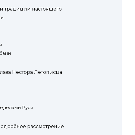
 и традиции настоящего
ни
и
бани
глаза Нестора Летописца
ределами Руси
 подробное рассмотрение