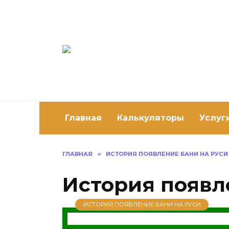
Перейти
к
содержанию
Постро
Как построить 
Главная
Калькуляторы
Услуг
ГЛАВНАЯ
»
ИСТОРИЯ ПОЯВЛЕНИЕ БАНИ НА РУСИ
История появл
ИСТОРИЯ ПОЯВЛЕНИЕ БАНИ НА РУСИ