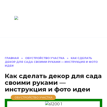
Перейти
Построить
к
содержанию
баню Ру
Как построить
баню своими
руками
ГЛАВНАЯ
»
ОБУСТРОЙСТВО УЧАСТКА
»
КАК СДЕЛАТЬ
ДЕКОР ДЛЯ САДА СВОИМИ РУКАМИ — ИНСТРУКЦИЯ И ФОТО
ИДЕИ
Как сделать декор для сада
своими руками —
инструкция и фото идеи
ОБУСТРОЙСТВО УЧАСТКА