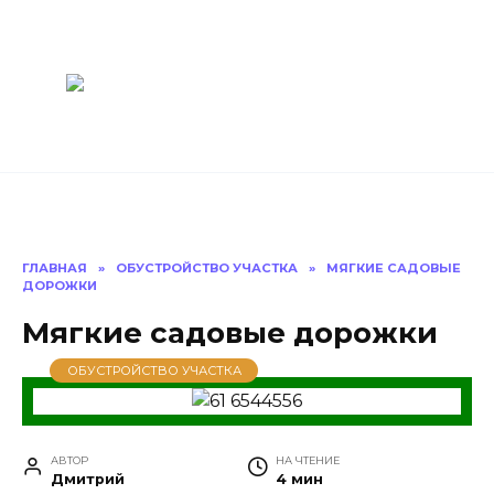
Перейти
Построить
к
содержанию
баню Ру
Как построить
баню своими
руками
ГЛАВНАЯ
»
ОБУСТРОЙСТВО УЧАСТКА
»
МЯГКИЕ САДОВЫЕ
ДОРОЖКИ
Мягкие садовые дорожки
ОБУСТРОЙСТВО УЧАСТКА
АВТОР
НА ЧТЕНИЕ
Дмитрий
4 мин