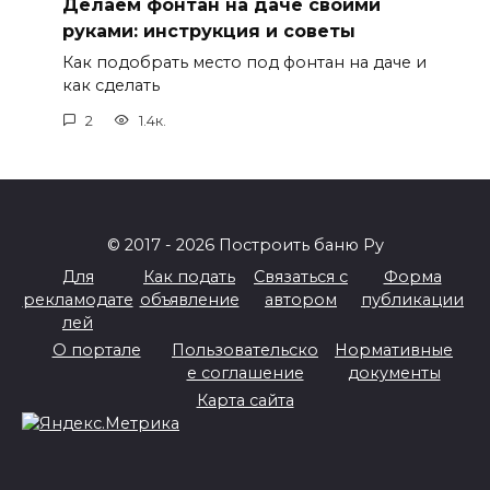
Делаем фонтан на даче своими
руками: инструкция и советы
Как подобрать место под фонтан на даче и
как сделать
2
1.4к.
© 2017 - 2026 Построить баню Ру
Для
Как подать
Связаться с
Форма
рекламодате
объявление
автором
публикации
лей
О портале
Пользовательско
Нормативные
е соглашение
документы
Карта сайта