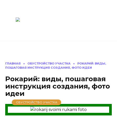
Перейти
Построить
к
содержанию
баню Ру
Как построить
баню своими
руками
ГЛАВНАЯ
»
ОБУСТРОЙСТВО УЧАСТКА
»
РОКАРИЙ: ВИДЫ,
ПОШАГОВАЯ ИНСТРУКЦИЯ СОЗДАНИЯ, ФОТО ИДЕИ
Рокарий: виды, пошаговая
инструкция создания, фото
идеи
ОБУСТРОЙСТВО УЧАСТКА