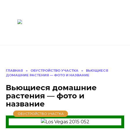
Перейти
Построить
к
содержанию
баню Ру
Как построить
баню своими
руками
ГЛАВНАЯ
»
ОБУСТРОЙСТВО УЧАСТКА
»
ВЬЮЩИЕСЯ
ДОМАШНИЕ РАСТЕНИЯ — ФОТО И НАЗВАНИЕ
Вьющиеся домашние
растения — фото и
название
ОБУСТРОЙСТВО УЧАСТКА