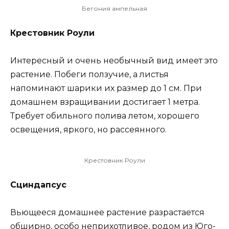
Бегония ампельная
Крестовник Роули
Интересный и очень необычный вид имеет это
растение. Побеги ползучие, а листья
напоминают шарики их размер до 1 см. При
домашнем взращивании достигает 1 метра.
Требует обильного полива летом, хорошего
освещения, яркого, но рассеянного.
Крестовник Роули
Сциндапсус
Вьющееся домашнее растение разрастается
обширно, особо неприхотливое, родом из Юго-