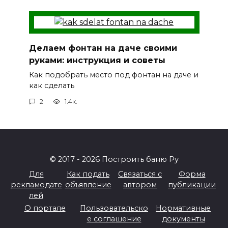
Делаем фонтан на даче своими
руками: инструкция и советы
Как подобрать место под фонтан на даче и
как сделать
2
1.4к.
© 2017 - 2026 Построить баню Ру
Для
Как подать
Связаться с
Форма
рекламодате
объявление
автором
публикации
лей
О портале
Пользовательско
Нормативные
е соглашение
документы