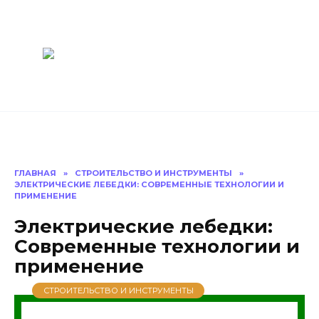
Перейти
Построить
к
содержанию
баню Ру
Как построить
баню своими
руками
ГЛАВНАЯ
»
СТРОИТЕЛЬСТВО И ИНСТРУМЕНТЫ
»
ЭЛЕКТРИЧЕСКИЕ ЛЕБЕДКИ: СОВРЕМЕННЫЕ ТЕХНОЛОГИИ И
ПРИМЕНЕНИЕ
Электрические лебедки:
Современные технологии и
применение
СТРОИТЕЛЬСТВО И ИНСТРУМЕНТЫ