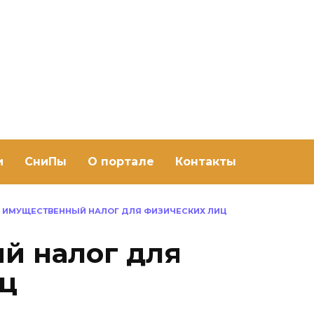
ить баню Ру
баню своими руками
и
СниПы
О портале
Контакты
ИМУЩЕСТВЕННЫЙ НАЛОГ ДЛЯ ФИЗИЧЕСКИХ ЛИЦ
й налог для
ц