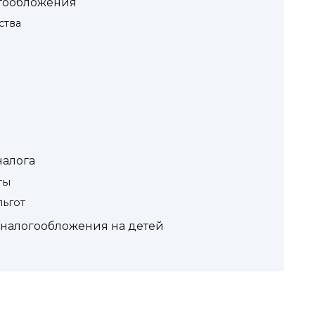
огообложения
ства
налога
ты
льгот
 налогообложения на детей