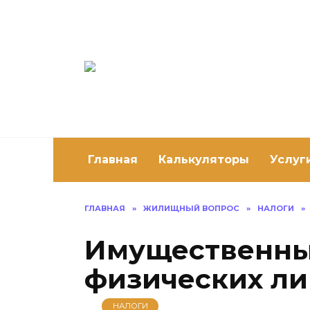
Перейти
к
содержанию
Постро
Как построить 
Главная
Калькуляторы
Услуг
ГЛАВНАЯ
»
ЖИЛИЩНЫЙ ВОПРОС
»
НАЛОГИ
»
Имущественны
физических ли
НАЛОГИ