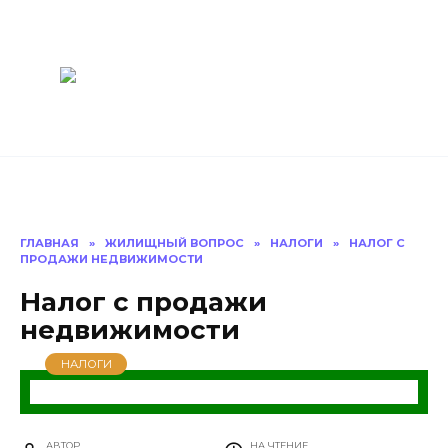
Перейти
Построить
к
содержанию
баню Ру
Как построить
баню своими
руками
ГЛАВНАЯ
»
ЖИЛИЩНЫЙ ВОПРОС
»
НАЛОГИ
»
НАЛОГ С
ПРОДАЖИ НЕДВИЖИМОСТИ
Налог с продажи
недвижимости
НАЛОГИ
АВТОР
НА ЧТЕНИЕ