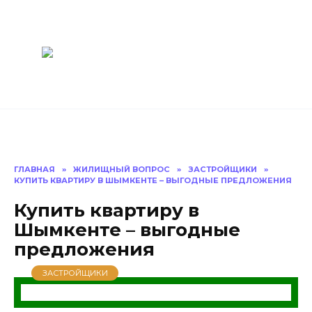
Перейти
Построить
к
содержанию
баню Ру
Как построить
баню своими
руками
ГЛАВНАЯ
»
ЖИЛИЩНЫЙ ВОПРОС
»
ЗАСТРОЙЩИКИ
»
КУПИТЬ КВАРТИРУ В ШЫМКЕНТЕ – ВЫГОДНЫЕ ПРЕДЛОЖЕНИЯ
Купить квартиру в
Шымкенте – выгодные
предложения
ЗАСТРОЙЩИКИ