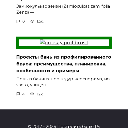
Замиокулькас зензи (Zamioculcas zamiifolia
Zenzi) —
0
1.5к.
Проекты бань из профилированного
бруса: преимущества, планировка,
особенности и примеры
Польза банных процедур неоспорима, но
часто, увидев
4
1.2к.
© 2017 - 2026 Построить баню Ру