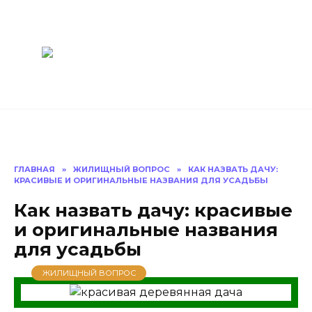
Перейти
Построить
к
содержанию
баню Ру
Как построить
баню своими
руками
ГЛАВНАЯ
»
ЖИЛИЩНЫЙ ВОПРОС
»
КАК НАЗВАТЬ ДАЧУ:
КРАСИВЫЕ И ОРИГИНАЛЬНЫЕ НАЗВАНИЯ ДЛЯ УСАДЬБЫ
Как назвать дачу: красивые
и оригинальные названия
для усадьбы
ЖИЛИЩНЫЙ ВОПРОС