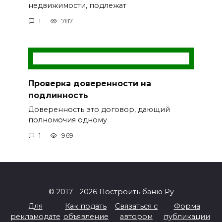
недвижимости, подлежат
1
787
Проверка доверенности на
подлинность
Доверенность это договор, дающий
полномочия одному
1
969
© 2017 - 2026 Построить баню Ру
Для
Как подать
Связаться с
Форма
рекламодате
объявление
автором
публикации