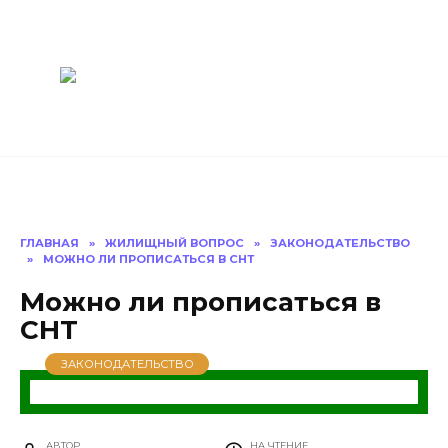
Перейти
Построить
к
содержанию
баню Ру
Как построить
баню своими
руками
ГЛАВНАЯ
»
ЖИЛИЩНЫЙ ВОПРОС
»
ЗАКОНОДАТЕЛЬСТВО
»
МОЖНО ЛИ ПРОПИСАТЬСЯ В СНТ
Можно ли прописаться в
СНТ
ЗАКОНОДАТЕЛЬСТВО
АВТОР
НА ЧТЕНИЕ