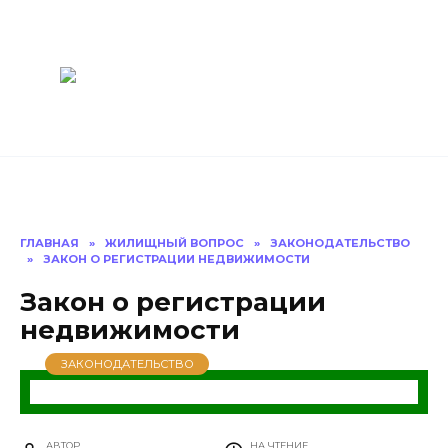
Перейти
Построить
к
содержанию
баню Ру
Как построить
баню своими
руками
ГЛАВНАЯ
»
ЖИЛИЩНЫЙ ВОПРОС
»
ЗАКОНОДАТЕЛЬСТВО
»
ЗАКОН О РЕГИСТРАЦИИ НЕДВИЖИМОСТИ
Закон о регистрации
недвижимости
ЗАКОНОДАТЕЛЬСТВО
АВТОР
НА ЧТЕНИЕ